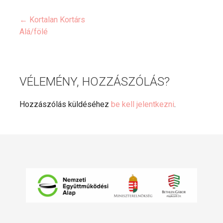
← Kortalan Kortárs
Bejegyzés
Alá/fölé
navigáció
VÉLEMÉNY, HOZZÁSZÓLÁS?
Hozzászólás küldéséhez
be kell jelentkezni
.