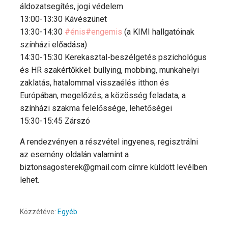
áldozatsegítés, jogi védelem
13:00-13:30 Kávészünet
13:30-14:30
#énis#engemis
(a KIMI hallgatóinak
színházi előadása)
14:30-15:30 Kerekasztal-beszélgetés pszichológus
és HR szakértőkkel: bullying, mobbing, munkahelyi
zaklatás, hatalommal visszaélés itthon és
Európában, megelőzés, a közösség feladata, a
színházi szakma felelőssége, lehetőségei
15:30-15:45 Zárszó
A rendezvényen a részvétel ingyenes, regisztrálni
az esemény oldalán valamint a
biztonsagosterek@gmail.com címre küldött levélben
lehet.
Közzétéve:
Egyéb