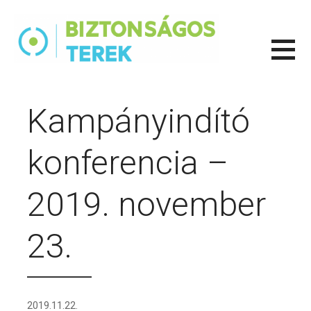
Ugrás
a
tartalomhoz
BIZTONSÁGOS TEREK PROJEKT
BIZTONSÁGOS MUNKAKÖRNYEZETET MINDENKINEK!
Kampányindító
konferencia –
2019. november
23.
2019.11.22.