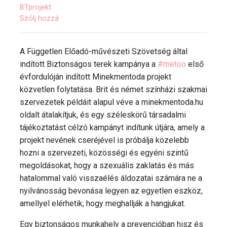
BTprojekt
Szólj hozzá
A Független Előadó-művészeti Szövetség által
indított Biztonságos terek kampánya a
#metoo
első
évfordulóján indított Minekmentoda projekt
közvetlen folytatása. Brit és német színházi szakmai
szervezetek példáit alapul véve a minekmentoda.hu
oldalt átalakítjuk, és egy széleskörű társadalmi
tájékoztatást célzó kampányt indítunk útjára, amely a
projekt nevének cseréjével is próbálja közelebb
hozni a szervezeti, közösségi és egyéni szintű
megoldásokat, hogy a szexuális zaklatás és más
hatalommal való visszaélés áldozatai számára ne a
nyilvánosság bevonása legyen az egyetlen eszköz,
amellyel elérhetik, hogy meghallják a hangjukat.
Egy biztonságos munkahely a prevencióban hisz és