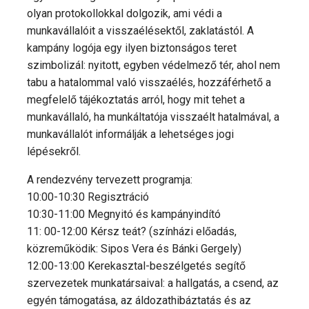
olyan protokollokkal dolgozik, ami védi a
munkavállalóit a visszaélésektől, zaklatástól. A
kampány logója egy ilyen biztonságos teret
szimbolizál: nyitott, egyben védelmező tér, ahol nem
tabu a hatalommal való visszaélés, hozzáférhető a
megfelelő tájékoztatás arról, hogy mit tehet a
munkavállaló, ha munkáltatója visszaélt hatalmával, a
munkavállalót informálják a lehetséges jogi
lépésekről.
A rendezvény tervezett programja:
10:00-10:30 Regisztráció
10:30-11:00 Megnyitó és kampányindító
11: 00-12:00 Kérsz teát? (színházi előadás,
közreműködik: Sipos Vera és Bánki Gergely)
12:00-13:00 Kerekasztal-beszélgetés segítő
szervezetek munkatársaival: a hallgatás, a csend, az
egyén támogatása, az áldozathibáztatás és az